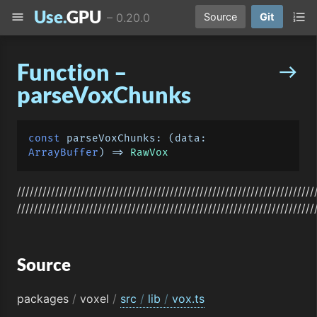
Use.
GPU
menu
format_list_numbered
–
0.20.0
Source
Git
Function –
east
parseVoxChunks
const
parseVoxChunks
: 
(
data: 
ArrayBuffer
) =>
RawVox
//////////////////////////////////////////////////////////////////////
//////////////////////////////////////////////////////////////////////
Source
packages
/
voxel
/
src
/
lib
/
vox.ts